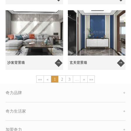
沙发背景墙
玄关背景墙


««
«
1
2
3
…
»
»»
奇力品牌
+
奇力生活家
+
加盟奇力
+