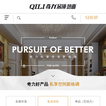
SHOP




PRIVATE SPACE NEW STYLE
奇力好产品
私享空间新格调
全屋吊顶
集成墙面
单品（芯动力）