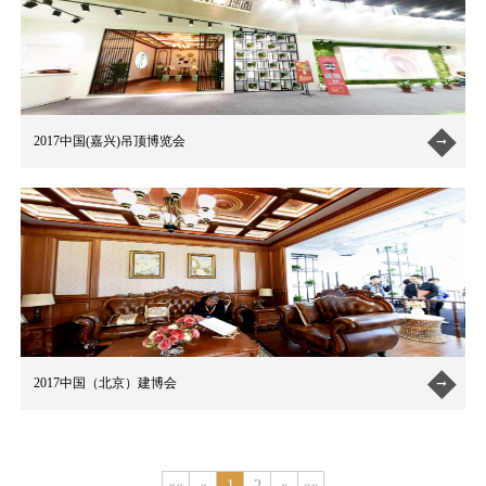
2017中国(嘉兴)吊顶博览会

2017中国（北京）建博会

««
«
1
2
»
»»