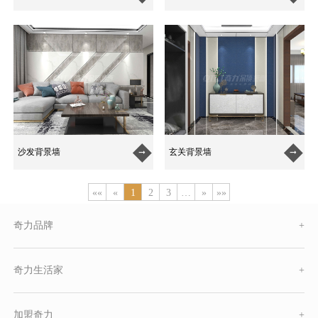
沙发背景墙
玄关背景墙


««
«
1
2
3
…
»
»»
奇力品牌
+
奇力生活家
+
加盟奇力
+