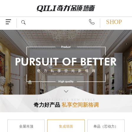
SHOP




PRIVATE SPACE NEW STYLE
奇力好产品
私享空间新格调
全屋吊顶
集成墙面
单品（芯动力）